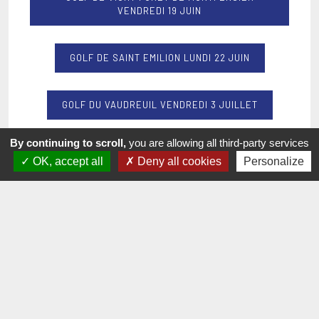
VENDREDI 19 JUIN
GOLF DE SAINT EMILION LUNDI 22 JUIN
GOLF DU VAUDREUIL VENDREDI 3 JUILLET
By continuing to scroll,
you are allowing all third-party services
GOLF DE CLÉLY VENDREDI 28 AOÛT
OK, accept all
Deny all cookies
Personalize
GOLF DES AISSES LUNDI 14 SEPTEMBRE
GOLF DE BRETAGNE DIMANCHE 20 SEPTEMBRE
GOLF DE BRETAGNE DIMANCHE 20 SEPTEMBRE