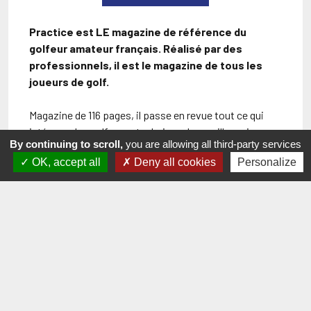
Practice est LE magazine de référence du
golfeur amateur français. Réalisé par des
professionnels, il est le magazine de tous les
joueurs de golf.
Magazine de 116 pages, il passe en revue tout ce qui
intéresse les golfeurs : technique des meilleurs joueurs
By continuing to scroll,
you are allowing all third-party services
du monde, conseils des grands pros PGA, rubriques sur
OK, accept all
Deny all cookies
Personalize
le tourisme, articles sur le matériel, dossiers fouillés,
interviews et toute l’actualité des circuits.
Périodicité
: Trimestrielle soit quatre (4) numéros par
an
Format
: Digital