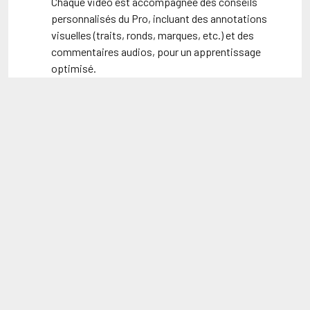
Chaque vidéo est accompagnée des conseils
personnalisés du Pro, incluant des annotations
visuelles (traits, ronds, marques, etc.) et des
commentaires audios, pour un apprentissage
optimisé.
Progresser entre les cours
: Grâce aux
directives claires fournies par le Pro, les amateurs
peuvent s’entraîner plus efficacement.