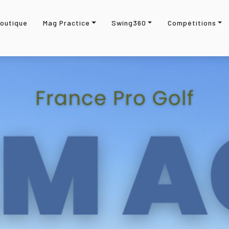
outique
Mag Practice
Swing360
Compétitions