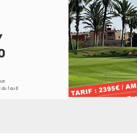
Y
O
que
du 1 au 6